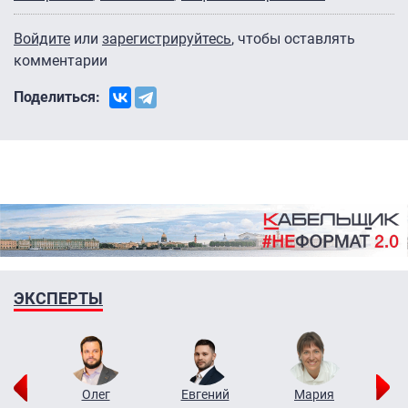
Войдите
или
зарегистрируйтесь
, чтобы оставлять
комментарии
Поделиться:
ЭКСПЕРТЫ
рий
Олег
Евгений
Мария