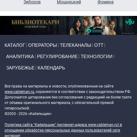
н
Зиборов
Мошняцкий
Фомина
Primary links
КАТАЛОГ
ОПЕРАТОРЫ
ТЕЛЕКАНАЛЫ
ОТТ
АНАЛИТИКА
РЕГУЛИРОВАНИЕ
ТЕХНОЛОГИИ
ЗАРУБЕЖЬЕ
КАЛЕНДАРЬ
Token Block
Все права на материалы и новости, опубликованные на сайте
www.cableman.ru
, охраняются в соответствии с законодательством РФ.
Допускается цитирование без согласования с редакцией не более трети
от объема оригинального материала, с обязательной прямой
гиперссылкой.
©2005 - 2026 «Кабельщик»
Политика сайта "Кабельщик" (интернет-адреса
www.cableman.ru
) в
отношении обработки персональных данных пользователей сети
интернет