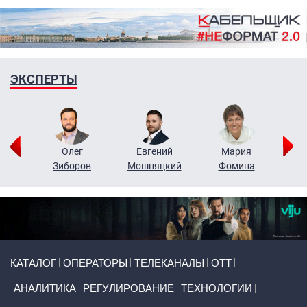
ЭКСПЕРТЫ
рий
Олег
Евгений
Мария
н
Зиборов
Мошняцкий
Фомина
Primary links
КАТАЛОГ
ОПЕРАТОРЫ
ТЕЛЕКАНАЛЫ
ОТТ
АНАЛИТИКА
РЕГУЛИРОВАНИЕ
ТЕХНОЛОГИИ