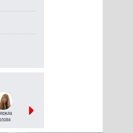
дежда
Мария
Алексей
рлова
Щербаль
Леонтьев