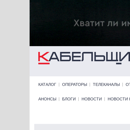
Перейти к основному содержанию
Primary links
КАТАЛОГ
ОПЕРАТОРЫ
ТЕЛЕКАНАЛЫ
О
Primary links bottom
АНОНСЫ
БЛОГИ
НОВОСТИ
НОВОСТИ 