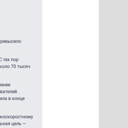
 превысило
С тех пор
около 70 тысяч
менее
вателей.
ила в конце
сокоскоростному
льная цель —