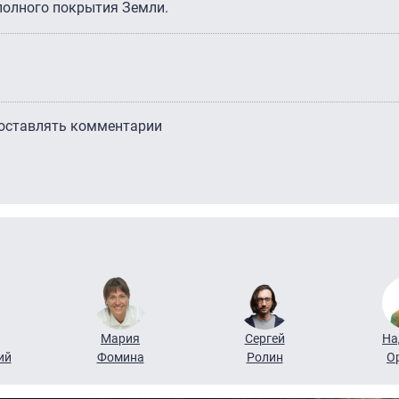
полного покрытия Земли.
 оставлять комментарии
Мария
Сергей
На
ий
Фомина
Ролин
О