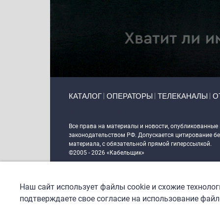
Primary links
КАТАЛОГ
ОПЕРАТОРЫ
ТЕЛЕКАНАЛЫ
О
Token Block
Все права на материалы и новости, опубликованные
законодательством РФ. Допускается цитирование без
материала, с обязательной прямой гиперссылкой.
©2005 - 2026 «Кабельщик»
Политика сайта "Кабельщик" (интернет-адреса
www.c
пользователей сети интернет
Наш сайт использует файлы cookie и схожие техноло
DrupalCoder — поддержка сайта c 2017 года
подтверждаете свое согласие на использование файло