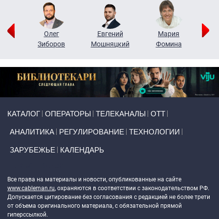
рий
Олег
Евгений
Мария
н
Зиборов
Мошняцкий
Фомина
Primary links
КАТАЛОГ
ОПЕРАТОРЫ
ТЕЛЕКАНАЛЫ
ОТТ
АНАЛИТИКА
РЕГУЛИРОВАНИЕ
ТЕХНОЛОГИИ
ЗАРУБЕЖЬЕ
КАЛЕНДАРЬ
Token Block
Все права на материалы и новости, опубликованные на сайте
www.cableman.ru
, охраняются в соответствии с законодательством РФ.
Допускается цитирование без согласования с редакцией не более трети
от объема оригинального материала, с обязательной прямой
гиперссылкой.