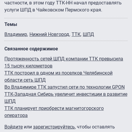
частности, в этом году ТТК-НН начал предоставлять
услуги ШПД в Чайковском Пермского края.
Темы
Владимир
Нижний Новгород
ТТК
ШПД
Связанное содержимое
Протяженность сетей ШПД компании ТТК превысила
15 тысяч километров
ТТК построил в одном из поселков Челябинской
области сеть ШПД
Во Владимире ТТК запустил сети по технологии GPON
ТТК-Западная Сибирь увеличит инвестиции в развитие
ШПД
ТТК планирует приобрести магнитогорского
оператора
Войдите
или
зарегистрируйтесь
, чтобы оставлять