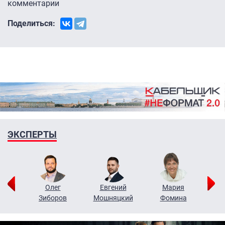
комментарии
Поделиться:
ЭКСПЕРТЫ
рий
Олег
Евгений
Мария
н
Зиборов
Мошняцкий
Фомина