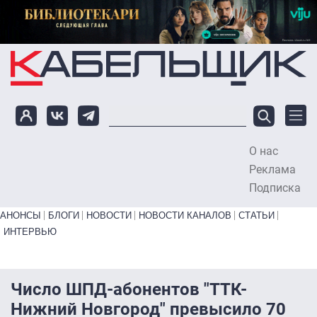
Перейти к основному содержанию
О нас
To
Реклама
Подписка
Primary links bottom
АНОНСЫ
БЛОГИ
НОВОСТИ
НОВОСТИ КАНАЛОВ
СТАТЬИ
ИНТЕРВЬЮ
Число ШПД-абонентов "ТТК-
Нижний Новгород" превысило 70