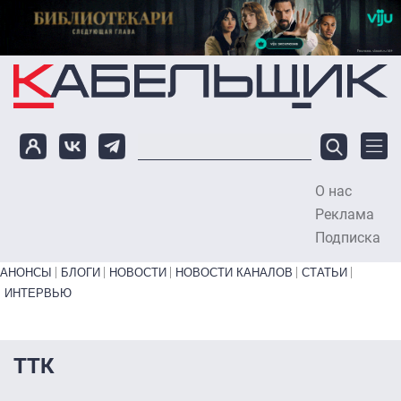
Перейти к основному содержанию
О нас
To
Реклама
Подписка
Primary links bottom
АНОНСЫ
БЛОГИ
НОВОСТИ
НОВОСТИ КАНАЛОВ
СТАТЬИ
ИНТЕРВЬЮ
ТТК