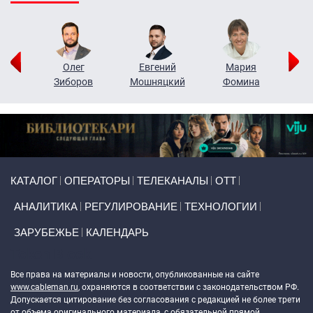
рий
Олег
Евгений
Мария
н
Зиборов
Мошняцкий
Фомина
Primary links
КАТАЛОГ
ОПЕРАТОРЫ
ТЕЛЕКАНАЛЫ
ОТТ
АНАЛИТИКА
РЕГУЛИРОВАНИЕ
ТЕХНОЛОГИИ
ЗАРУБЕЖЬЕ
КАЛЕНДАРЬ
Token Block
Все права на материалы и новости, опубликованные на сайте
www.cableman.ru
, охраняются в соответствии с законодательством РФ.
Допускается цитирование без согласования с редакцией не более трети
от объема оригинального материала, с обязательной прямой