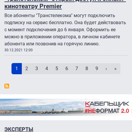
кинотеатру Premier
Все абоненты "Транстелекома" могут подключить
подписку на сервис бесплатно. Она будет действовать
с момент подключения до 6 января. Оформить ее
можно в приложении оператора, в личном кабинете
абонента или позвонив на горячую линию.
30.12.2021 12:00
Нумерация страниц
Текущая страница
Page
Page
Page
Page
Page
Page
Page
Page
Следующая 
Последн
1
2
3
4
5
6
7
8
9
›
»
ЭКСПЕРТЫ