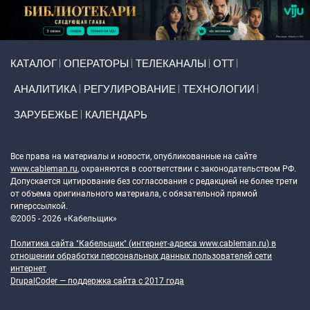
Primary links
КАТАЛОГ
ОПЕРАТОРЫ
ТЕЛЕКАНАЛЫ
ОТТ
АНАЛИТИКА
РЕГУЛИРОВАНИЕ
ТЕХНОЛОГИИ
ЗАРУБЕЖЬЕ
КАЛЕНДАРЬ
Token Block
Все права на материалы и новости, опубликованные на сайте
www.cableman.ru
, охраняются в соответствии с законодательством РФ.
Допускается цитирование без согласования с редакцией не более трети
от объема оригинального материала, с обязательной прямой
гиперссылкой.
©2005 - 2026 «Кабельщик»
Политика сайта "Кабельщик" (интернет-адреса
www.cableman.ru
) в
отношении обработки персональных данных пользователей сети
интернет
DrupalCoder — поддержка сайта c 2017 года