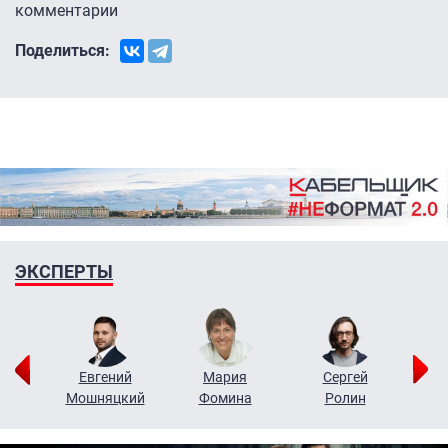
комментарии
Поделиться:
ЭКСПЕРТЫ
ор
Евгений
Мария
Сергей
Н
ко
Мошняцкий
Фомина
Ролин