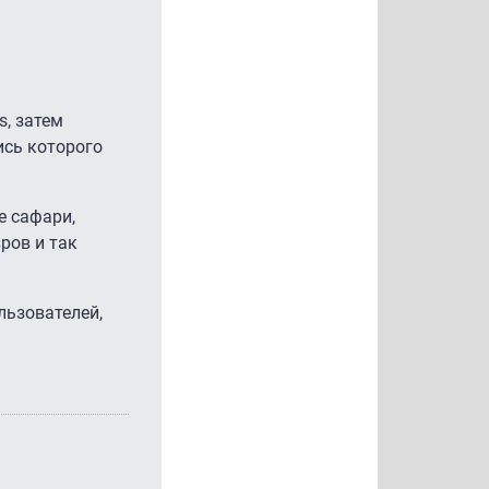
s, затем
ись которого
е сафари,
ров и так
льзователей,