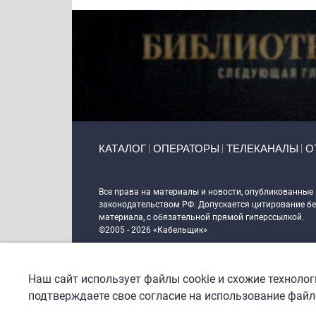
Primary links
КАТАЛОГ
ОПЕРАТОРЫ
ТЕЛЕКАНАЛЫ
О
Token Block
Все права на материалы и новости, опубликованные
законодательством РФ. Допускается цитирование без
материала, с обязательной прямой гиперссылкой.
©2005 - 2026 «Кабельщик»
Политика сайта "Кабельщик" (интернет-адреса
www.c
пользователей сети интернет
Наш сайт использует файлы cookie и схожие техноло
DrupalCoder — поддержка сайта c 2017 года
подтверждаете свое согласие на использование файло