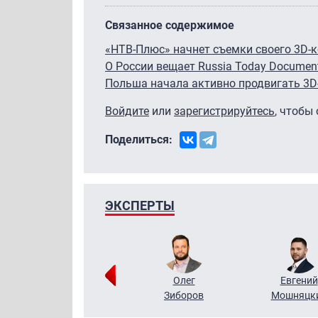
Связанное содержимое
«НТВ-Плюс» начнет съемки своего 3D-к
О России вещает Russia Today Documen
Польша начала активно продвигать 3D
Войдите
или
зарегистрируйтесь
, чтобы
Поделиться:
ЭКСПЕРТЫ
Григорий
Олег
Евгений
Кузин
Зиборов
Мошняцк