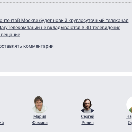
онтента
В Москве будет новый круглосуточный телеканал
tary
Телекомпании не вкладываются в 3D-телевидение
-вещание
 оставлять комментарии
Мария
Сергей
На
ий
Фомина
Ролин
О