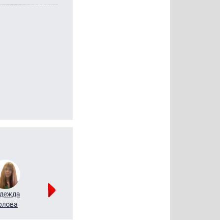
дежда
Мария
Алексей
рлова
Щербаль
Леонтьев