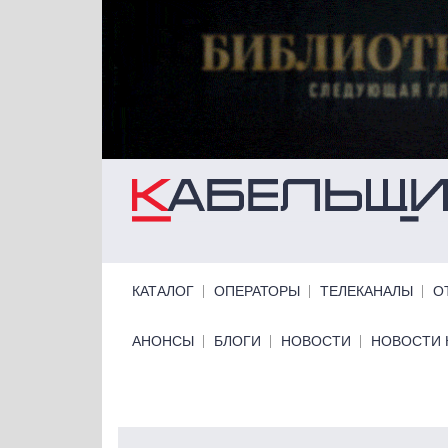
Перейти к основному содержанию
Primary links
КАТАЛОГ
ОПЕРАТОРЫ
ТЕЛЕКАНАЛЫ
О
Primary links bottom
АНОНСЫ
БЛОГИ
НОВОСТИ
НОВОСТИ 