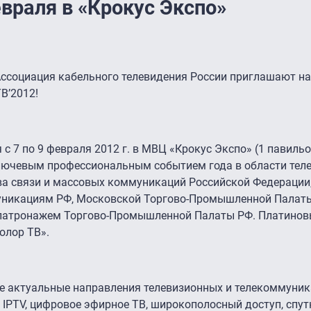
евраля в «Крокус Экспо»
социация кабельного телевидения России приглашают на
B’2012!
с 7 по 9 февраля 2012 г. в МВЦ «Крокус Экспо» (1 павильо
ключевым профессиональным событием года в области тел
ва связи и массовых коммуникаций Российской Федерации
муникациям РФ, Московской Торгово-Промышленной Палаты
 патронажем Торгово-Промышленной Палаты РФ. Платино
олор ТВ».
е актуальные направления телевизионных и телекоммуни
, IPTV, цифровое эфирное ТВ, широкополосный доступ, спу