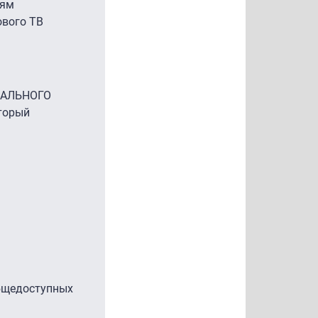
иям
ового ТВ
ОНАЛЬНОГО
торый
общедоступных