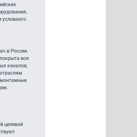
сийских
орудования,
м условного
ач в России.
 покрыта вся
ых каналов,
 отраслям
о-монтажные
век.
ой целевой
ствуют