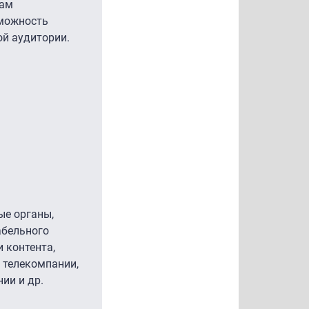
кам
зможность
й аудитории.
ые органы,
абельного
 контента,
, телекомпании,
ии и др.