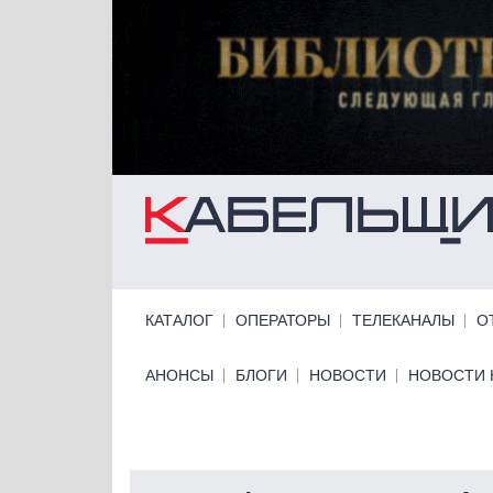
Перейти к основному содержанию
Primary links
КАТАЛОГ
ОПЕРАТОРЫ
ТЕЛЕКАНАЛЫ
О
Primary links bottom
АНОНСЫ
БЛОГИ
НОВОСТИ
НОВОСТИ 