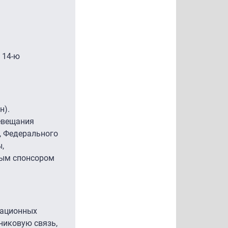
 14-ю
н).
евещания
, Федерального
,
вым спонсором
кационных
тниковую связь,