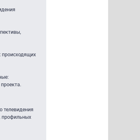
идения
спективы,
х происходящих
ные:
 проекта.
о телевидения
, профильных