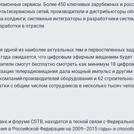
изионные сервисы. Более 450 ключевых зарубежных и рос
ультисервисных сетей, производители и дистрибьюторы об
иа-холдинги, системные интеграторы и разработчики систе
зработки в отрасли.
я одной из наиболее актуальных тем и первостепенных зад
 года ожидается, что цифровым эфирным вещанием будет
жители смогут бесплатно смотреть как минимум 18 цифров
изация телерадиовещания дала мощный импульс и другим
 компаний-производителей оборудования и 62 строительн
тки с общим числом сотрудников в несколько тысяч чело
ке и форуме CSTB, находятся в тесной связи с Федеральн
ия в Российской Федерации на 2009–2015 годы» и способ