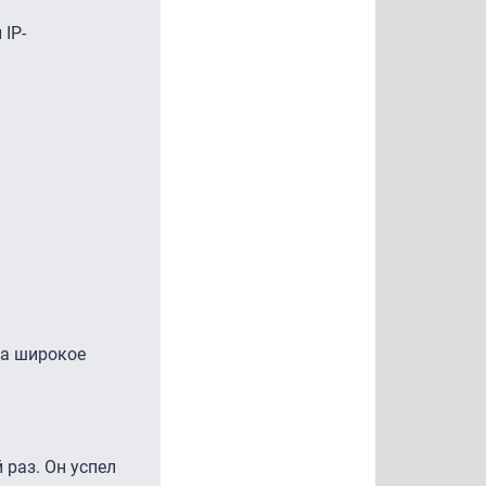
IP-
ла широкое
 раз. Он успел