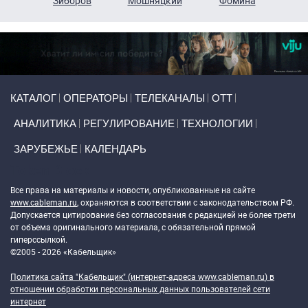
н
Зиборов
Мошняцкий
Фомина
Primary links
КАТАЛОГ
ОПЕРАТОРЫ
ТЕЛЕКАНАЛЫ
ОТТ
АНАЛИТИКА
РЕГУЛИРОВАНИЕ
ТЕХНОЛОГИИ
ЗАРУБЕЖЬЕ
КАЛЕНДАРЬ
Token Block
Все права на материалы и новости, опубликованные на сайте
www.cableman.ru
, охраняются в соответствии с законодательством РФ.
Допускается цитирование без согласования с редакцией не более трети
от объема оригинального материала, с обязательной прямой
гиперссылкой.
©2005 - 2026 «Кабельщик»
Политика сайта "Кабельщик" (интернет-адреса
www.cableman.ru
) в
отношении обработки персональных данных пользователей сети
интернет