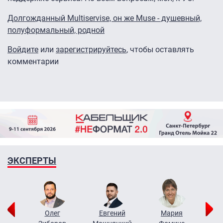
Долгожданный Multiservise, он же Muse - душевный,
полуформальный, родной
Войдите
или
зарегистрируйтесь
, чтобы оставлять
комментарии
ЭКСПЕРТЫ
рий
Олег
Евгений
Мария