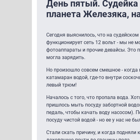
День пятый. Судейка 
планета Железяка, н
Сегодня выяснилось, что на судейском
функционирует сеть 12 вольт - мы не 
фотоаппараты и прочие девайсы. Это п
могла зарядить.
Но произошло совсем смешное - когда 
катамаран водой, где-то внутри соскоч
левый трюм!
Началось с того, что пропала вода. Хот
пришлось мыть посуду забортной водой
педаль, чтобы качать воду насосом). 
посуду чистой водой - но ее у нас не бы
Стали скать причину, и когда подняли 
доходящую почти до границы пола.