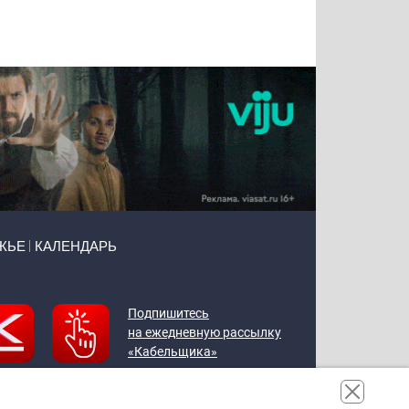
Татьяна
Тимур
Григорий
Олег
Воронова
Чудутов
Кузин
Зиборов
ЖЬЕ
КАЛЕНДАРЬ
Подпишитесь
на ежедневную рассылку
«Кабельщика»