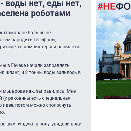
- воды нет, еды нет,
аселена роботами
 катамаране больше не
можем зарядить телефоны,
ритом что компьютер я и раньше не
мы в Гёчеке начали заправлять
ил шланг, и 2 тонны воды залилось в
я мы, вроде как, заправились. Мне
 (у раковины есть специальная
По идее, потом можно сполоснуть
ло.
крышку рундука в полу, увидели воду,