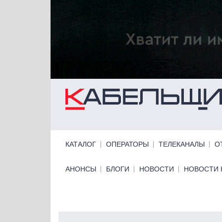
Перейти к основному содержанию
Primary links
КАТАЛОГ
ОПЕРАТОРЫ
ТЕЛЕКАНАЛЫ
О
Primary links bottom
АНОНСЫ
БЛОГИ
НОВОСТИ
НОВОСТИ 