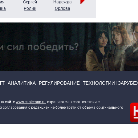
ия
Сергей
Надежда
Мария
Алексей
ина
Ролин
Орлова
Щербаль
Леонтьев
ТТ
АНАЛИТИКА
РЕГУЛИРОВАНИЕ
ТЕХНОЛОГИИ
ЗАРУБЕ
 на сайте
www.cableman.ru
, охраняются в соответствии с
 согласования с редакцией не более трети от объема оригинального
ableman.ru
) в отношении обработки персональных данных