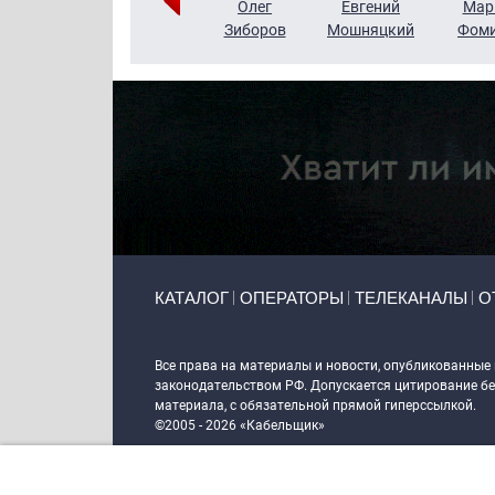
Тимур
Григорий
Олег
Евгений
Мар
Чудутов
Кузин
Зиборов
Мошняцкий
Фом
Primary links
КАТАЛОГ
ОПЕРАТОРЫ
ТЕЛЕКАНАЛЫ
О
Token Block
Все права на материалы и новости, опубликованные
законодательством РФ. Допускается цитирование без
материала, с обязательной прямой гиперссылкой.
©2005 - 2026 «Кабельщик»
Политика сайта "Кабельщик" (интернет-адреса
www.c
пользователей сети интернет