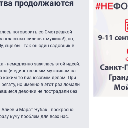
ства продолжаются
талась поговорить со Смотрёшкой
ва классных сильных мужика!), но,
у, еще бы - так он один садовник в
 - немедленно зажглась этой идеей.
нала (и единственным мужчинам на
по каким-то бизнесовым делам. При
регату, но именно в этот раз ломали
тавшиеся девочки не пострадали без
 Алиев и Марат Чубак - прекрасно
азу кучу проблем для всех нас.