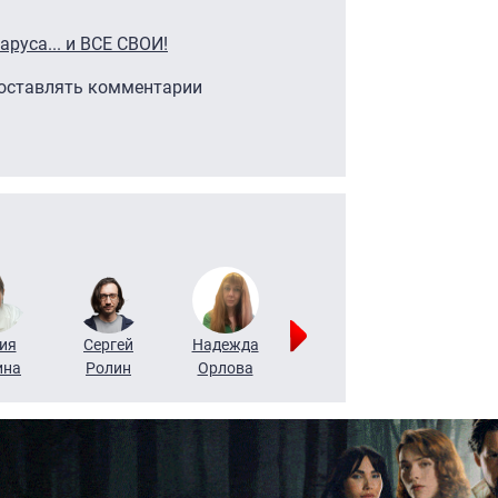
аруса... и ВСЕ СВОИ!
 оставлять комментарии
ия
Сергей
Надежда
Мария
Алексей
ина
Ролин
Орлова
Щербаль
Леонтьев