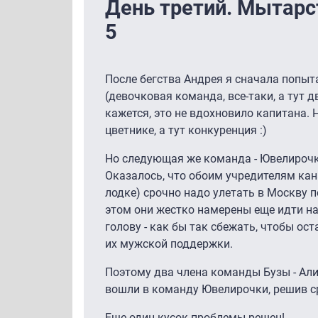
День третий. Мытар
5
После бегства Андрея я сначала попы
(девочковая команда, все-таки, а тут д
кажется, это не вдохновило капитана. Н
цветнике, а тут конкуренция :)
Но следующая же команда - Ювелирочка
Оказалось, что обоим учредителям ка
лодке) срочно надо улетать в Москву 
этом они жестко намерены еще идти на 
голову - как бы так сбежать, чтобы ос
их мужской поддержки.
Поэтому два члена команды Бузы - Али
вошли в команду Ювелирочки, решив ср
Еще один кусок проблемы решен!