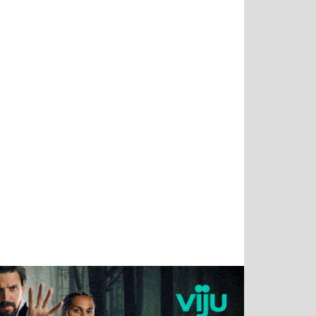
Татьяна
Тимур
Григорий
Олег
Воронова
Чудутов
Кузин
Зиборов