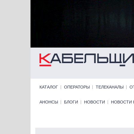
Перейти к основному содержанию
Primary links
КАТАЛОГ
ОПЕРАТОРЫ
ТЕЛЕКАНАЛЫ
О
Primary links bottom
АНОНСЫ
БЛОГИ
НОВОСТИ
НОВОСТИ 