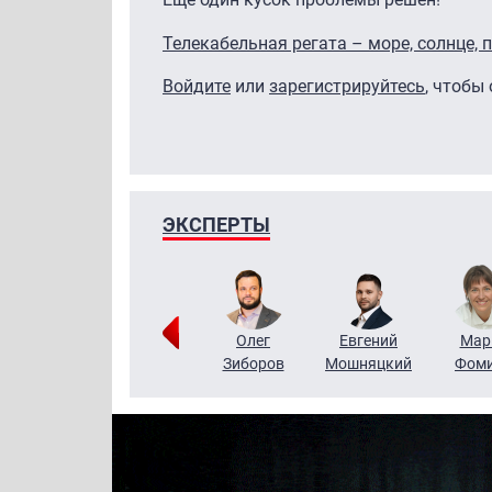
Телекабельная регата – море, солнце, п
Войдите
или
зарегистрируйтесь
, чтобы
ЭКСПЕРТЫ
Тимур
Григорий
Олег
Евгений
Мар
Чудутов
Кузин
Зиборов
Мошняцкий
Фом