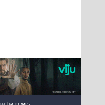
Татьяна
Тимур
Григорий
Олег
Воронова
Чудутов
Кузин
Зиборов
ЖЬЕ
КАЛЕНДАРЬ