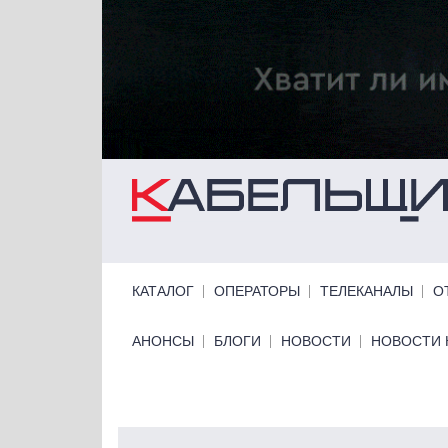
Перейти к основному содержанию
Primary links
КАТАЛОГ
ОПЕРАТОРЫ
ТЕЛЕКАНАЛЫ
О
Primary links bottom
АНОНСЫ
БЛОГИ
НОВОСТИ
НОВОСТИ 