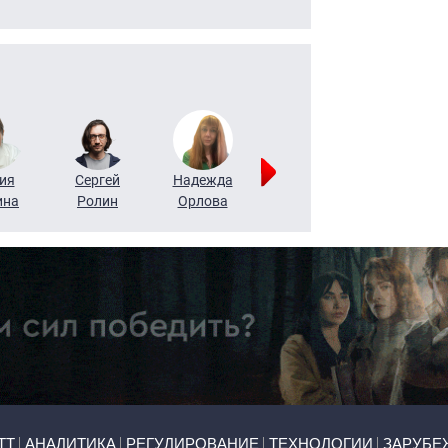
ия
Сергей
Надежда
Мария
Алексей
ина
Ролин
Орлова
Щербаль
Леонтьев
ТТ
АНАЛИТИКА
РЕГУЛИРОВАНИЕ
ТЕХНОЛОГИИ
ЗАРУБЕ