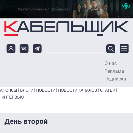
Перейти к основному содержанию
О нас
To
Реклама
Подписка
Primary links bottom
АНОНСЫ
БЛОГИ
НОВОСТИ
НОВОСТИ КАНАЛОВ
СТАТЬИ
ИНТЕРВЬЮ
День второй