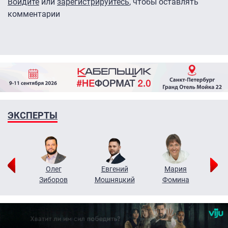
Войдите
или
зарегистрируйтесь
, чтобы оставлять
комментарии
ЭКСПЕРТЫ
рий
Олег
Евгений
Мария
н
Зиборов
Мошняцкий
Фомина