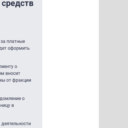
 средств
 за платные
удет оформить
лиенту о
ем вносит
умы от фракции
едомление о
ницу в
 деятельности