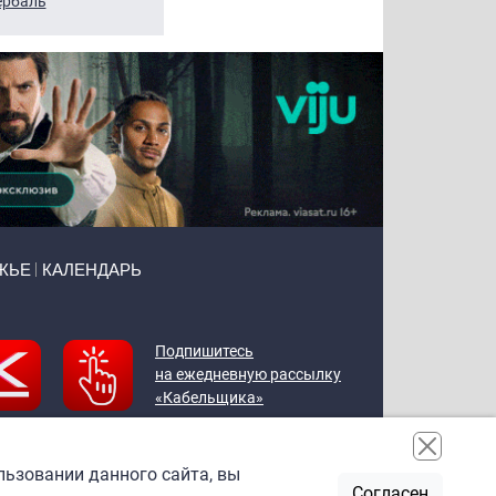
рбаль
Леонтьев
Воронова
ЖЬЕ
КАЛЕНДАРЬ
Подпишитесь
на ежедневную рассылку
«Кабельщика»
льзовании данного сайта, вы
Согласен