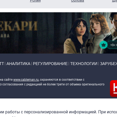
Ролин
Орлова
Ще
ТТ
АНАЛИТИКА
РЕГУЛИРОВАНИЕ
ТЕХНОЛОГИИ
ЗАРУБЕ
 на сайте
www.cableman.ru
, охраняются в соответствии с
 согласования с редакцией не более трети от объема оригинального
ableman.ru
) в отношении обработки персональных данных
гии работы с персонализированной информацией. При испо