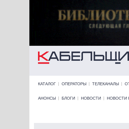
Перейти к основному содержанию
Primary links
КАТАЛОГ
ОПЕРАТОРЫ
ТЕЛЕКАНАЛЫ
О
Primary links bottom
АНОНСЫ
БЛОГИ
НОВОСТИ
НОВОСТИ 