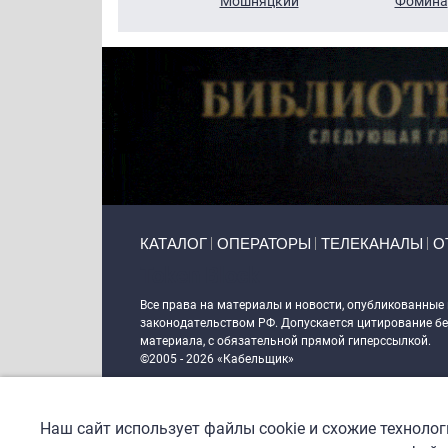
Бритько
Мошняцкий
Фомина
Primary links
КАТАЛОГ
ОПЕРАТОРЫ
ТЕЛЕКАНАЛЫ
О
Token Block
Все права на материалы и новости, опубликованные
законодательством РФ. Допускается цитирование без
материала, с обязательной прямой гиперссылкой.
©2005 - 2026 «Кабельщик»
Политика сайта "Кабельщик" (интернет-адреса
www.c
пользователей сети интернет
Наш сайт использует файлы cookie и схожие техноло
DrupalCoder — поддержка сайта c 2017 года