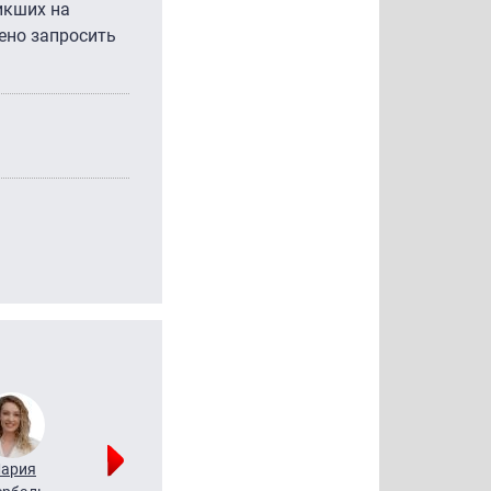
икших на
ено запросить
ария
Алексей
Татьяна