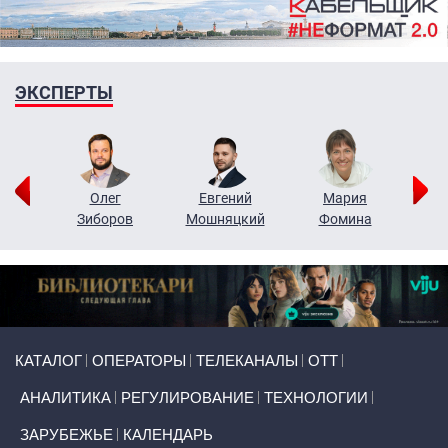
ЭКСПЕРТЫ
рий
Олег
Евгений
Мария
н
Зиборов
Мошняцкий
Фомина
Primary links
КАТАЛОГ
ОПЕРАТОРЫ
ТЕЛЕКАНАЛЫ
ОТТ
АНАЛИТИКА
РЕГУЛИРОВАНИЕ
ТЕХНОЛОГИИ
ЗАРУБЕЖЬЕ
КАЛЕНДАРЬ