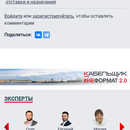
отставки и назначения
Войдите
или
зарегистрируйтесь
, чтобы оставлять
комментарии
Поделиться:
ЭКСПЕРТЫ
рий
Олег
Евгений
Мария