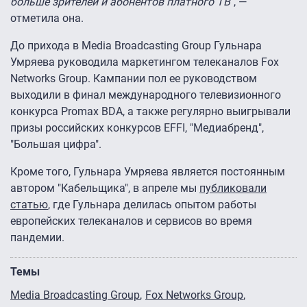
больше зрителей и абонентов платного ТВ"
, —
отметила она.
До прихода в Media Broadcasting Group Гульнара
Умряева руководила маркетингом телеканалов Fox
Networks Group. Кампании пол ее руководством
выходили в финал международного телевизионного
конкурса Promаx BDA, а также регулярно выигрывали
призы российских конкурсов EFFI, "Медиабренд",
"Большая цифра".
Кроме того, Гульнара Умряева является постоянным
автором "Кабельщика", в апреле мы
публиковали
статью
, где Гульнара делилась опытом работы
европейских телеканалов и сервисов во время
пандемии.
Темы
Media Broadcasting Group
Fox Networks Group