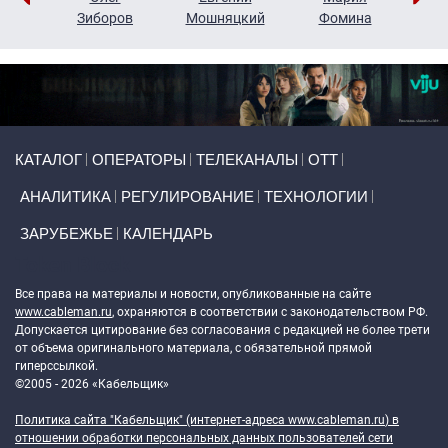
н
Зиборов
Мошняцкий
Фомина
Primary links
КАТАЛОГ
ОПЕРАТОРЫ
ТЕЛЕКАНАЛЫ
ОТТ
АНАЛИТИКА
РЕГУЛИРОВАНИЕ
ТЕХНОЛОГИИ
ЗАРУБЕЖЬЕ
КАЛЕНДАРЬ
Token Block
Все права на материалы и новости, опубликованные на сайте
www.cableman.ru
, охраняются в соответствии с законодательством РФ.
Допускается цитирование без согласования с редакцией не более трети
от объема оригинального материала, с обязательной прямой
гиперссылкой.
©2005 - 2026 «Кабельщик»
Политика сайта "Кабельщик" (интернет-адреса
www.cableman.ru
) в
отношении обработки персональных данных пользователей сети