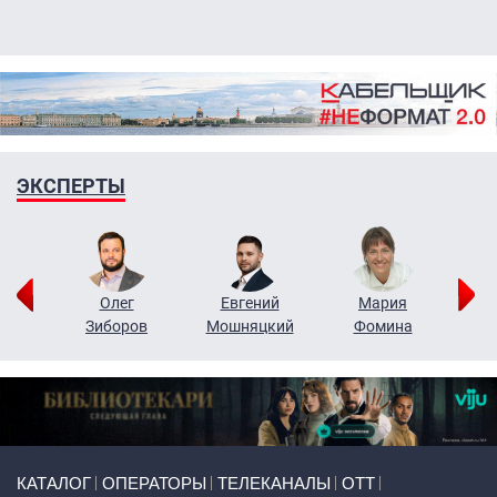
ЭКСПЕРТЫ
рий
Олег
Евгений
Мария
н
Зиборов
Мошняцкий
Фомина
Primary links
КАТАЛОГ
ОПЕРАТОРЫ
ТЕЛЕКАНАЛЫ
ОТТ