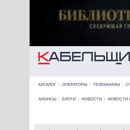
Перейти к основному содержанию
Primary links
КАТАЛОГ
ОПЕРАТОРЫ
ТЕЛЕКАНАЛЫ
О
Primary links bottom
АНОНСЫ
БЛОГИ
НОВОСТИ
НОВОСТИ 