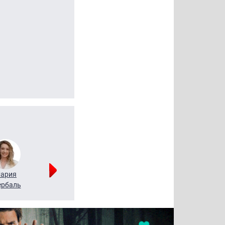
ария
Алексей
Татьяна
рбаль
Леонтьев
Воронова