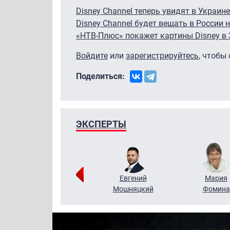
Disney Channel теперь увидят в Украине
Disney Channel будет вещать в России 
«НТВ-Плюс» покажет картины Disney в
Войдите
или
зарегистрируйтесь
, чтобы
Поделиться:
ЭКСПЕРТЫ
Виктор
Евгений
Мария
Бритько
Мошняцкий
Фомина