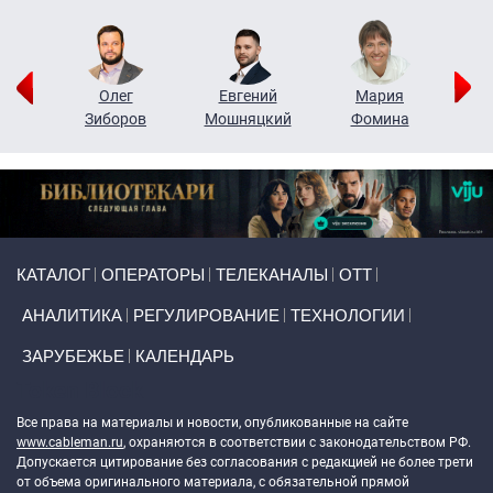
рий
Олег
Евгений
Мария
н
Зиборов
Мошняцкий
Фомина
Primary links
КАТАЛОГ
ОПЕРАТОРЫ
ТЕЛЕКАНАЛЫ
ОТТ
АНАЛИТИКА
РЕГУЛИРОВАНИЕ
ТЕХНОЛОГИИ
ЗАРУБЕЖЬЕ
КАЛЕНДАРЬ
Token Block
Все права на материалы и новости, опубликованные на сайте
www.cableman.ru
, охраняются в соответствии с законодательством РФ.
Допускается цитирование без согласования с редакцией не более трети
от объема оригинального материала, с обязательной прямой