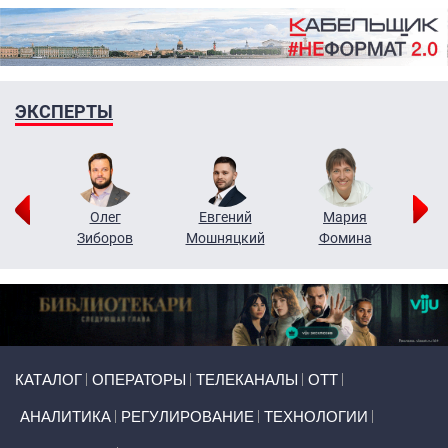
ЭКСПЕРТЫ
рий
Олег
Евгений
Мария
н
Зиборов
Мошняцкий
Фомина
Primary links
КАТАЛОГ
ОПЕРАТОРЫ
ТЕЛЕКАНАЛЫ
ОТТ
АНАЛИТИКА
РЕГУЛИРОВАНИЕ
ТЕХНОЛОГИИ