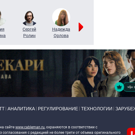
ия
Сергей
Надежда
Мария
Алексей
ина
Ролин
Орлова
Щербаль
Леонтьев
ТТ
АНАЛИТИКА
РЕГУЛИРОВАНИЕ
ТЕХНОЛОГИИ
ЗАРУБЕ
 на сайте
www.cableman.ru
, охраняются в соответствии с
 согласования с редакцией не более трети от объема оригинального