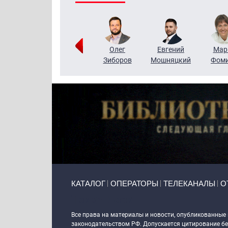
Тимур
Григорий
Олег
Евгений
Мар
Чудутов
Кузин
Зиборов
Мошняцкий
Фом
Primary links
КАТАЛОГ
ОПЕРАТОРЫ
ТЕЛЕКАНАЛЫ
О
Token Block
Все права на материалы и новости, опубликованные
законодательством РФ. Допускается цитирование без