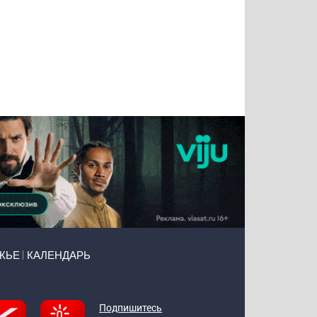
Татьяна
Тимур
Григорий
Олег
Воронова
Чудутов
Кузин
Зиборов
ЖЬЕ
КАЛЕНДАРЬ
Подпишитесь