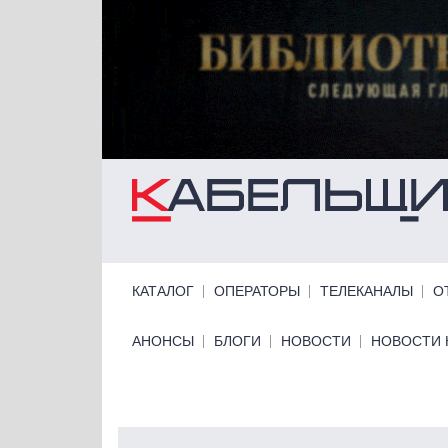
Перейти к основному содержанию
Primary links
КАТАЛОГ
ОПЕРАТОРЫ
ТЕЛЕКАНАЛЫ
О
Primary links bottom
АНОНСЫ
БЛОГИ
НОВОСТИ
НОВОСТИ 