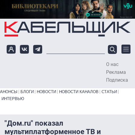
Перейти к основному содержанию
О нас
To
Реклама
Подписка
Primary links bottom
АНОНСЫ
БЛОГИ
НОВОСТИ
НОВОСТИ КАНАЛОВ
СТАТЬИ
ИНТЕРВЬЮ
"Дом.ru" показал
мультиплатформенное ТВ и