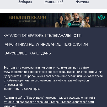
н
Зиборов
Мошняцкий
Фомина
Primary links
КАТАЛОГ
ОПЕРАТОРЫ
ТЕЛЕКАНАЛЫ
ОТТ
АНАЛИТИКА
РЕГУЛИРОВАНИЕ
ТЕХНОЛОГИИ
ЗАРУБЕЖЬЕ
КАЛЕНДАРЬ
Token Block
Все права на материалы и новости, опубликованные на сайте
www.cableman.ru
, охраняются в соответствии с законодательством РФ.
Допускается цитирование без согласования с редакцией не более трети
от объема оригинального материала, с обязательной прямой
гиперссылкой.
©2005 - 2026 «Кабельщик»
Политика сайта "Кабельщик" (интернет-адреса
www.cableman.ru
) в
отношении обработки персональных данных пользователей сети
интернет