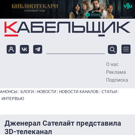
Перейти к основному содержанию
О нас
To
Реклама
Подписка
Primary links bottom
АНОНСЫ
БЛОГИ
НОВОСТИ
НОВОСТИ КАНАЛОВ
СТАТЬИ
ИНТЕРВЬЮ
Дженерал Сателайт представила
3D-телеканал