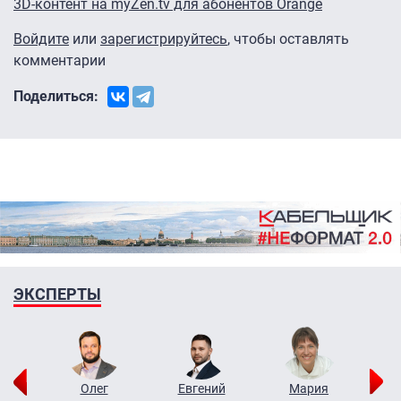
3D-контент на myZen.tv для абонентов Orange
Войдите
или
зарегистрируйтесь
, чтобы оставлять
комментарии
Поделиться:
ЭКСПЕРТЫ
рий
Олег
Евгений
Мария