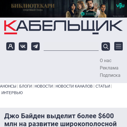
Перейти к основному содержанию
О нас
To
Реклама
Подписка
Primary links bottom
АНОНСЫ
БЛОГИ
НОВОСТИ
НОВОСТИ КАНАЛОВ
СТАТЬИ
ИНТЕРВЬЮ
Джо Байден выделит более $600
млн на развитие широкополосной