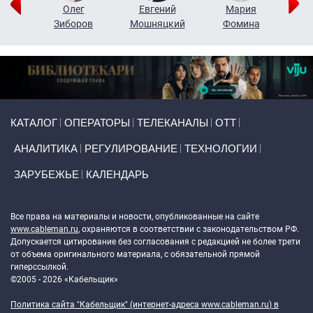
рий
Олег
Евгений
Мария
н
Зиборов
Мошняцкий
Фомина
Primary links
КАТАЛОГ
ОПЕРАТОРЫ
ТЕЛЕКАНАЛЫ
ОТТ
АНАЛИТИКА
РЕГУЛИРОВАНИЕ
ТЕХНОЛОГИИ
ЗАРУБЕЖЬЕ
КАЛЕНДАРЬ
Token Block
Все права на материалы и новости, опубликованные на сайте
www.cableman.ru
, охраняются в соответствии с законодательством РФ.
Допускается цитирование без согласования с редакцией не более трети
от объема оригинального материала, с обязательной прямой
гиперссылкой.
©2005 - 2026 «Кабельщик»
Политика сайта "Кабельщик" (интернет-адреса
www.cableman.ru
) в