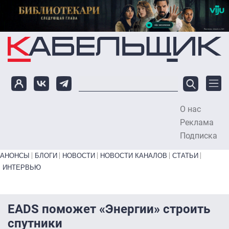
Перейти к основному содержанию
О нас
To
Реклама
Подписка
Primary links bottom
АНОНСЫ
БЛОГИ
НОВОСТИ
НОВОСТИ КАНАЛОВ
СТАТЬИ
ИНТЕРВЬЮ
EADS поможет «Энергии» строить
спутники