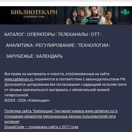
Primary links
КАТАЛОГ
ОПЕРАТОРЫ
ТЕЛЕКАНАЛЫ
ОТТ
АНАЛИТИКА
РЕГУЛИРОВАНИЕ
ТЕХНОЛОГИИ
ЗАРУБЕЖЬЕ
КАЛЕНДАРЬ
Token Block
Все права на материалы и новости, опубликованные на сайте
www.cableman.ru
, охраняются в соответствии с законодательством РФ.
Допускается цитирование без согласования с редакцией не более трети
от объема оригинального материала, с обязательной прямой
гиперссылкой.
©2005 - 2026 «Кабельщик»
Политика сайта "Кабельщик" (интернет-адреса
www.cableman.ru
) в
отношении обработки персональных данных пользователей сети
интернет
DrupalCoder — поддержка сайта c 2017 года