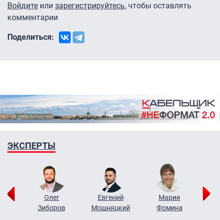
Войдите
или
зарегистрируйтесь
, чтобы оставлять
комментарии
Поделиться:
ЭКСПЕРТЫ
рий
Олег
Евгений
Мария
н
Зиборов
Мошняцкий
Фомина