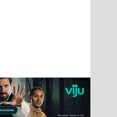
Татьяна
Тимур
Григорий
Олег
Воронова
Чудутов
Кузин
Зиборов