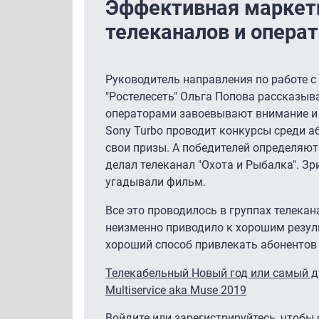
Эффективная маркети
телеканалов и опера
Руководитель направления по работе 
"Ростелесеть" Ольга Попова рассказыва
операторами завоевывают внимание и 
Sony Turbo проводит конкурсы среди а
свои призы. А победителей определяют
делал телеканал "Охота и Рыбалка". Зр
угадывали фильм.
Все это проводилось в группах телекан
неизменно приводило к хорошим резуль
хороший способ привлекать абонентов 
Телекабельный Новый год или самый 
Multiservice aka Muse 2019
Войдите
или
зарегистрируйтесь
, чтобы