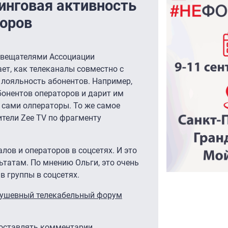
нговая активность
торов
с вещателями Ассоциации
ет, как телеканалы совместно с
лояльность абонентов. Например,
бонентов операторов и дарит им
 сами олператоры. То же самое
ители Zee TV по фрагменту
алов и операторов в соцсетях. И это
татам. По мнению Ольги, это очень
в группы в соцсетях.
душевный телекабельный форум
 оставлять комментарии