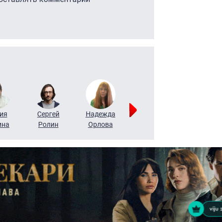
ия
Сергей
Надежда
Мария
Алексей
ина
Ролин
Орлова
Щербаль
Леонтьев