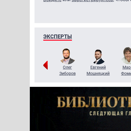
ЭКСПЕРТЫ
Тимур
Григорий
Олег
Евгений
Мар
Чудутов
Кузин
Зиборов
Мошняцкий
Фом