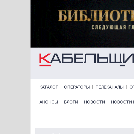
Перейти к основному содержанию
Primary links
КАТАЛОГ
ОПЕРАТОРЫ
ТЕЛЕКАНАЛЫ
О
Primary links bottom
АНОНСЫ
БЛОГИ
НОВОСТИ
НОВОСТИ 