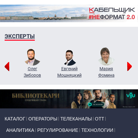
ЭКСПЕРТЫ
рий
Олег
Евгений
Мария
н
Зиборов
Мошняцкий
Фомина
Primary links
КАТАЛОГ
ОПЕРАТОРЫ
ТЕЛЕКАНАЛЫ
ОТТ
АНАЛИТИКА
РЕГУЛИРОВАНИЕ
ТЕХНОЛОГИИ