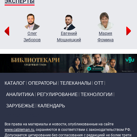
ЭКСПЕРТЫ
рий
Олег
Евгений
Мария
н
Зиборов
Мошняцкий
Фомина
Primary links
КАТАЛОГ
ОПЕРАТОРЫ
ТЕЛЕКАНАЛЫ
ОТТ
АНАЛИТИКА
РЕГУЛИРОВАНИЕ
ТЕХНОЛОГИИ
ЗАРУБЕЖЬЕ
КАЛЕНДАРЬ
Token Block
Все права на материалы и новости, опубликованные на сайте
www.cableman.ru
, охраняются в соответствии с законодательством РФ.
Допускается цитирование без согласования с редакцией не более трети