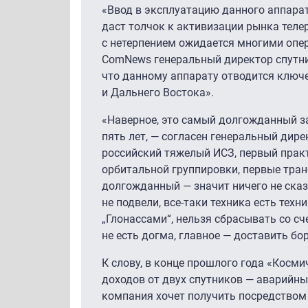
«Ввод в эксплуатацию данного аппара
даст толчок к активизации рынка теле
с нетерпением ожидается многими опер
ComNews генеральный директор спутник
что данному аппарату отводится ключе
и Дальнего Востока».
«Наверное, это самый долгожданный за
пять лет, — согласен генеральный дире
российский тяжелый ИСЗ, первый прак
орбитальной группировки, первые тран
долгожданный — значит ничего не сказа
не подвели, все-таки техника есть тех
„Глонассами“, нельзя сбрасывать со сч
не есть догма, главное — доставить бор
К слову, в конце прошлого года «Косм
доходов от двух спутников — аварийны
компания хочет получить посредством 