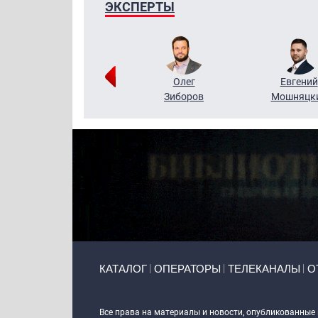
ЭКСПЕРТЫ
Григорий
Олег
Евгений
Кузин
Зиборов
Мошняцк
Primary links
КАТАЛОГ
ОПЕРАТОРЫ
ТЕЛЕКАНАЛЫ
О
Token Block
Все права на материалы и новости, опубликованные