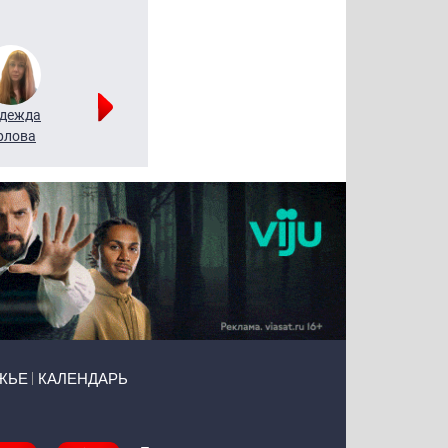
дежда
Мария
Алексей
рлова
Щербаль
Леонтьев
ЖЬЕ
КАЛЕНДАРЬ