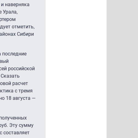
 и наверняка
е Урала,
ортером
дует отметить,
районах Сибири
а последние
рвый
сей российской
 Сказать
ковой расчет
актика с тремя
но 18 августа —
ополученных
руб. Эту сумму
с составляет