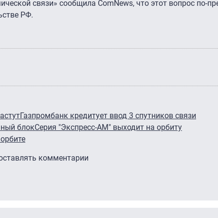
мической связи» сообщила ComNews, что этот вопрос по-п
ьстве РФ.
астут
Газпромбанк кредитует ввод 3 спутников связи
нный блок
Серия "Экспресс-АМ" выходит на орбиту
 орбите
 оставлять комментарии