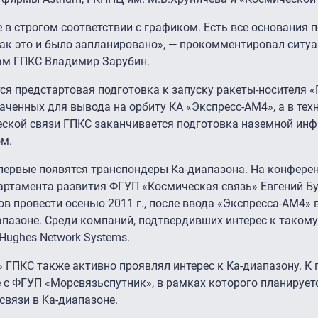
в строгом соответствии с графиком. Есть все основания п
 как это и было запланировано», — прокомментировал ситу
ам ГПКС Владимир Зарубин.
я предстартовая подготовка к запуску ракеты-носителя 
наченных для вывода на орбиту КА «Экспресс-АМ4», а в те
еской связи ГПКС заканчивается подготовка наземной ин
ом.
впервые появятся транспондеры Ка-диапазона. На конфере
партамента развития ФГУП «Космическая связь» Евгений Б
 провести осенью 2011 г., после ввода «Экспресса-АМ4» в
апазоне. Среди компаний, подтвердивших интерес к такому
ughes Network Systems.
ГПКС также активно проявлял интерес к Ка-диапазону. К 
 с ФГУП «Морсвязьспутник», в рамках которого планирует
вязи в Ka-диапазоне.