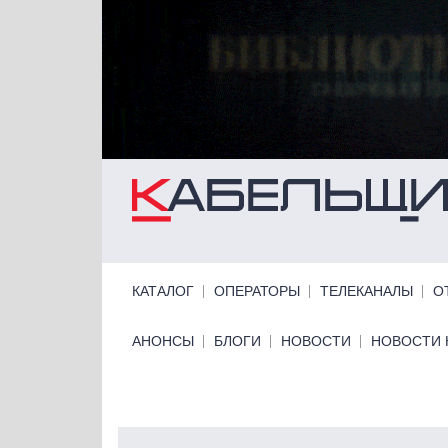
Перейти к основному содержанию
Primary links
КАТАЛОГ
ОПЕРАТОРЫ
ТЕЛЕКАНАЛЫ
О
Primary links bottom
АНОНСЫ
БЛОГИ
НОВОСТИ
НОВОСТИ 