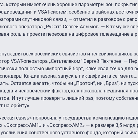
та, который имеет очень хорошие параметры зон покрытия
радиовещания и VSAT-систем, особенно в районах восточне
аторами спутниковой связи, — отметил в разговоре с реп
ового оператора „РуСат“ Сергей Алымов. — К тому же сле
вая роль в проекте перехода на цифровое телевещание в 
пуск для всех российских связистов и телевизионщиков з
ктор VSAT-оператора „Сетьтелеком“ Сергей Пехтерев. — Пе
тически полностью импортный борт, ключевая точка для в
спондеры Ка-диапазона, запуск в пик дефицита сегмента...
ть. Остается желать, чтобы ни „Протон“, ни „Бриз“, ни пус
ника, да и человеческий фактор, как показала неудачная пр
етов. И тут лучше проверить лишний раз, поэтому собствен
т на орбиту».
ическая связь» попросила у государства компенсацию нед
х «Экспресс-АМ1» и «Экспресс-АМ2» — в размере 3,5 млрд 
увеличения собственного уставного фонда, который сейча