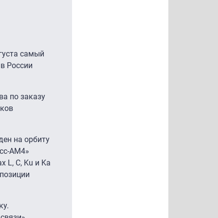
густа самый
 в России
ва по заказу
иков
ден на орбиту
есс-АМ4»
L, C, Ku и Ka
 позиции
ку.
связи».