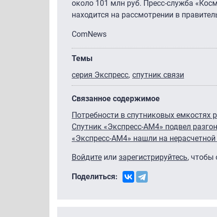
около 101 млн руб. Пресс-служба «Кос
находится на рассмотрении в правител
ComNews
Темы
серия Экспресс
спутник связи
Связанное содержимое
Потребности в спутниковых емкостях р
Спутник «Экспресс-АМ4» подвел разго
«Экспресс-АМ4» нашли на нерасчетной
Войдите
или
зарегистрируйтесь
, чтобы
Поделиться: