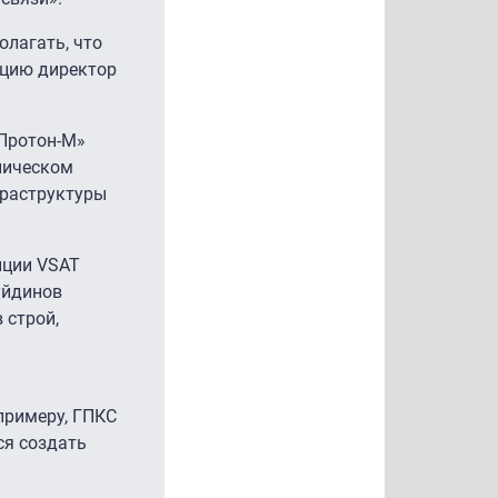
олагать, что
ацию директор
«Протон-М»
хническом
фраструктуры
нции VSAT
уйдинов
 строй,
примеру, ГПКС
ся создать