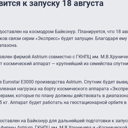
ится к запуску 18 августа
оставлен на космодром Байконур. Планируется, что 18 ав
в связи серии «Экспресс» будет запущен. Благодаря ему
апазона.
овлен фирмой Astrium совместно с ГКНПЦ им. М.В.Хруниче
т космический аппарат — крупнейший из семейства спутн
Eurostar E3000 производства Astrium. Спутник будет выве
лезная нагрузка на борту космического аппарата «Экспр
рами, которые по плану должны действовать в диапазонах 
55 кг. Аппарат будет работать на геостационарной орбите в
оставлен на Байконур для дальнейшей подготовки к запус
фирмы Astrium, ГКНПЦ им. М.В.Хруничева и «Космической 