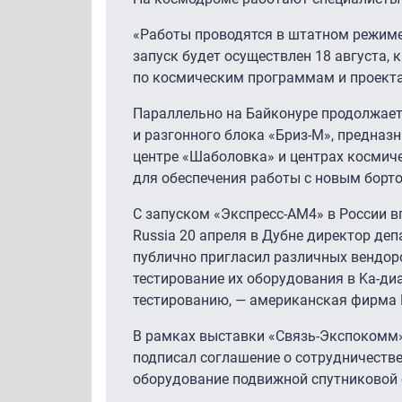
«Работы проводятся в штатном режиме 
запуск будет осуществлен 18 августа,
по космическим программам и проект
Параллельно на Байконуре продолжаетс
и разгонного блока «Бриз-М», предназ
центре «Шаболовка» и центрах космич
для обеспечения работы с новым борт
С запуском «Экспресс-АМ4» в России 
Russia 20 апреля в Дубне директор де
публично пригласил различных вендоров
тестирование их оборудования в Ka-ди
тестированию, — американская фирма H
В рамках выставки «Связь-Экспокомм» 
подписал соглашение о сотрудничестве
оборудование подвижной спутниковой с