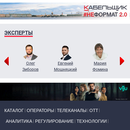
ЭКСПЕРТЫ
рий
Олег
Евгений
Мария
н
Зиборов
Мошняцкий
Фомина
Primary links
КАТАЛОГ
ОПЕРАТОРЫ
ТЕЛЕКАНАЛЫ
ОТТ
АНАЛИТИКА
РЕГУЛИРОВАНИЕ
ТЕХНОЛОГИИ