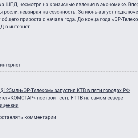
а ШПД, несмотря на кризисные явления в экономике. Впе
 росли, невзирая на сезонность. За июнь-август подключе
т общего прироста с начала года. До конца года «ЭР-Телек
 в интернет.
 интернет
а $125млн
«ЭР-Телеком» запустил КТВ в пяти городах РФ
стет
«КОМСТАР» построит сеть FTTB на самом севере
лицензии
 оставлять комментарии