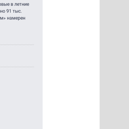
рвые в летние
но 91 тыс.
ом» намерен