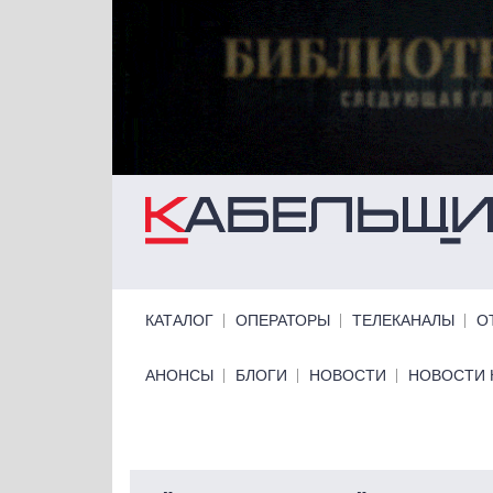
Перейти к основному содержанию
Primary links
КАТАЛОГ
ОПЕРАТОРЫ
ТЕЛЕКАНАЛЫ
О
Primary links bottom
АНОНСЫ
БЛОГИ
НОВОСТИ
НОВОСТИ 