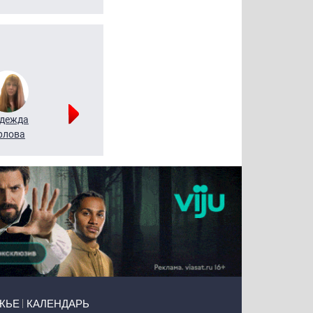
дежда
Мария
Алексей
рлова
Щербаль
Леонтьев
ЖЬЕ
КАЛЕНДАРЬ