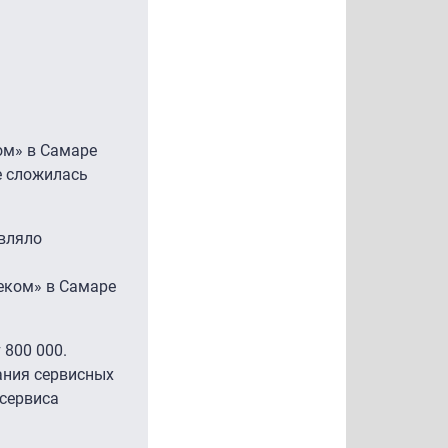
ом» в Самаре
е сложилась
авляло
леком» в Самаре
 800 000.
ания сервисных
 сервиса