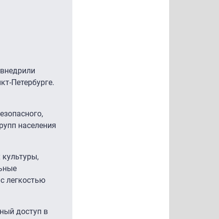
" внедрили
кт-Петербурге.
езопасного,
рупп населения
 культуры,
льные
 с легкостью
ный доступ в