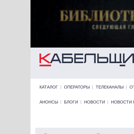
Перейти к основному содержанию
Primary links
КАТАЛОГ
ОПЕРАТОРЫ
ТЕЛЕКАНАЛЫ
О
Primary links bottom
АНОНСЫ
БЛОГИ
НОВОСТИ
НОВОСТИ 