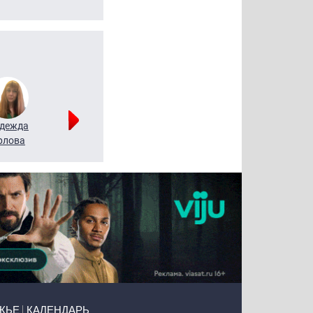
дежда
Мария
Алексей
рлова
Щербаль
Леонтьев
ЖЬЕ
КАЛЕНДАРЬ