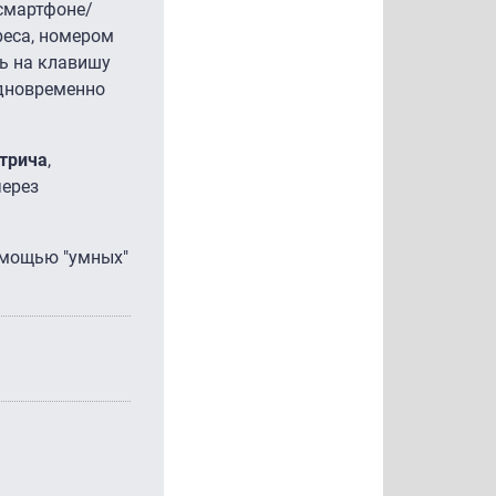
 смартфоне/
реса, номером
ть на клавишу
одновременно
трича
,
через
мощью "умных"