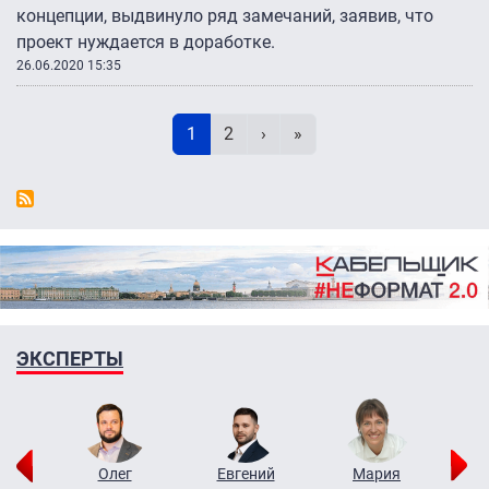
концепции, выдвинуло ряд замечаний, заявив, что
проект нуждается в доработке.
26.06.2020 15:35
Нумерация страниц
Текущая страница
Page
Следующая страница
Последняя страница
1
2
›
»
ЭКСПЕРТЫ
рий
Олег
Евгений
Мария