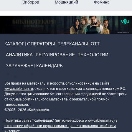
н
Зиборов
Мошняцкий
Фомина
Primary links
КАТАЛОГ
ОПЕРАТОРЫ
ТЕЛЕКАНАЛЫ
ОТТ
АНАЛИТИКА
РЕГУЛИРОВАНИЕ
ТЕХНОЛОГИИ
ЗАРУБЕЖЬЕ
КАЛЕНДАРЬ
Token Block
Все права на материалы и новости, опубликованные на сайте
www.cableman.ru
, охраняются в соответствии с законодательством РФ.
Допускается цитирование без согласования с редакцией не более трети
от объема оригинального материала, с обязательной прямой
гиперссылкой.
©2005 - 2026 «Кабельщик»
Политика сайта "Кабельщик" (интернет-адреса
www.cableman.ru
) в
отношении обработки персональных данных пользователей сети
интернет