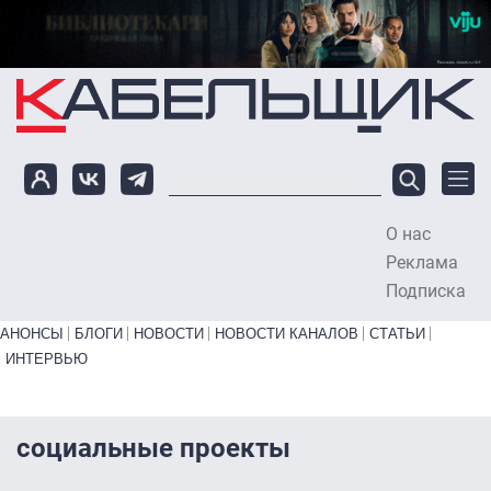
Перейти к основному содержанию
О нас
To
Реклама
Подписка
Primary links bottom
АНОНСЫ
БЛОГИ
НОВОСТИ
НОВОСТИ КАНАЛОВ
СТАТЬИ
ИНТЕРВЬЮ
социальные проекты