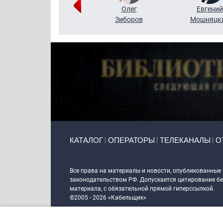
Григорий
Олег
Евгений
Кузин
Зиборов
Мошняцк
Primary links
КАТАЛОГ
ОПЕРАТОРЫ
ТЕЛЕКАНАЛЫ
О
Token Block
Все права на материалы и новости, опубликованные
законодательством РФ. Допускается цитирование без
материала, с обязательной прямой гиперссылкой.
©2005 - 2026 «Кабельщик»
Политика сайта "Кабельщик" (интернет-адреса
www.c