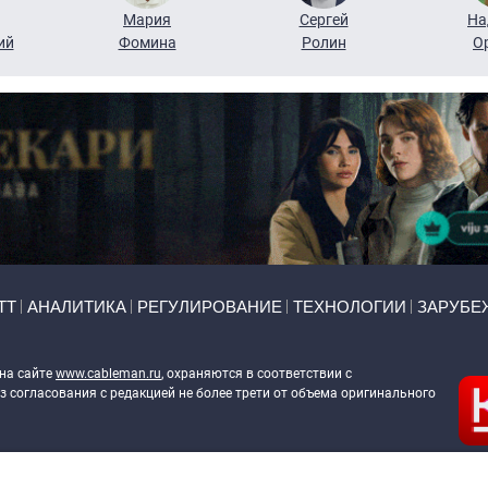
Мария
Сергей
На
ий
Фомина
Ролин
О
ТТ
АНАЛИТИКА
РЕГУЛИРОВАНИЕ
ТЕХНОЛОГИИ
ЗАРУБЕ
 на сайте
www.cableman.ru
, охраняются в соответствии с
 согласования с редакцией не более трети от объема оригинального
ableman.ru
) в отношении обработки персональных данных