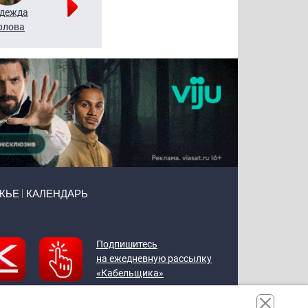
дежда
Мария
Алексей
рлова
Щербаль
Леонтьев
ЖЬЕ
КАЛЕНДАРЬ
Подпишитесь
на ежедневную рассылку
«Кабельщика»