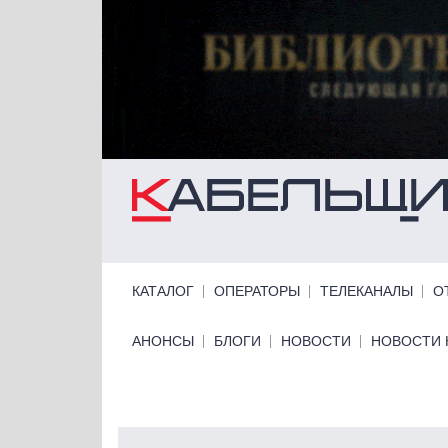
Перейти к основному содержанию
Primary links
КАТАЛОГ
ОПЕРАТОРЫ
ТЕЛЕКАНАЛЫ
О
Primary links bottom
АНОНСЫ
БЛОГИ
НОВОСТИ
НОВОСТИ 