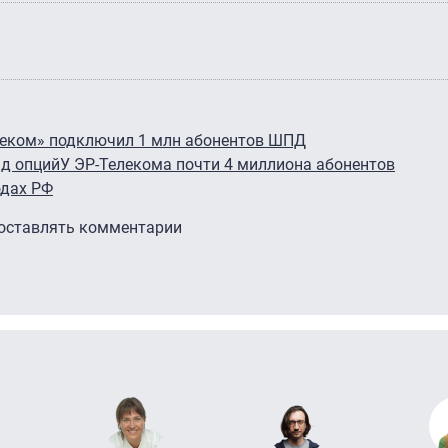
леком» подключил 1 млн абонентов ШПД
д опций
У ЭР-Телекома почти 4 миллиона абонентов
одах РФ
 оставлять комментарии