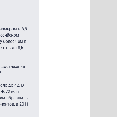
азмером в 6,5
оссийском
у более чем в
ентов до 8,6
я достижения
й.
сло до 42. В
а 4672 млн
щим образом: в
нентов, в 2011