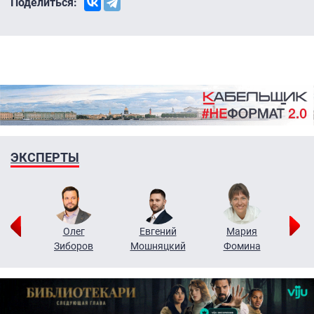
Поделиться:
ЭКСПЕРТЫ
рий
Олег
Евгений
Мария
н
Зиборов
Мошняцкий
Фомина