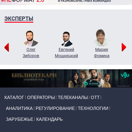
ЭКСПЕРТЫ
рий
Олег
Евгений
Мария
н
Зиборов
Мошняцкий
Фомина
Primary links
КАТАЛОГ
ОПЕРАТОРЫ
ТЕЛЕКАНАЛЫ
ОТТ
АНАЛИТИКА
РЕГУЛИРОВАНИЕ
ТЕХНОЛОГИИ
ЗАРУБЕЖЬЕ
КАЛЕНДАРЬ
Token Block