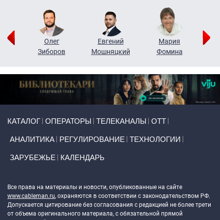
рий
Олег
Евгений
Мария
н
Зиборов
Мошняцкий
Фомина
Primary links
КАТАЛОГ
ОПЕРАТОРЫ
ТЕЛЕКАНАЛЫ
ОТТ
АНАЛИТИКА
РЕГУЛИРОВАНИЕ
ТЕХНОЛОГИИ
ЗАРУБЕЖЬЕ
КАЛЕНДАРЬ
Token Block
Все права на материалы и новости, опубликованные на сайте
www.cableman.ru
, охраняются в соответствии с законодательством РФ.
Допускается цитирование без согласования с редакцией не более трети
от объема оригинального материала, с обязательной прямой