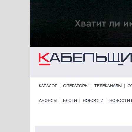
Перейти к основному содержанию
Primary links
КАТАЛОГ
ОПЕРАТОРЫ
ТЕЛЕКАНАЛЫ
О
Primary links bottom
АНОНСЫ
БЛОГИ
НОВОСТИ
НОВОСТИ 