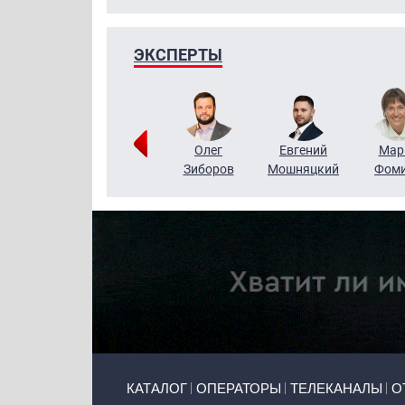
ЭКСПЕРТЫ
Тимур
Григорий
Олег
Евгений
Мар
Чудутов
Кузин
Зиборов
Мошняцкий
Фом
Primary links
КАТАЛОГ
ОПЕРАТОРЫ
ТЕЛЕКАНАЛЫ
О