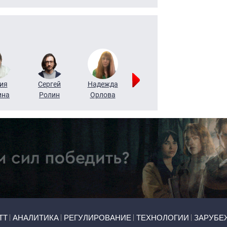
ия
Сергей
Надежда
Мария
Алексей
ина
Ролин
Орлова
Щербаль
Леонтьев
ТТ
АНАЛИТИКА
РЕГУЛИРОВАНИЕ
ТЕХНОЛОГИИ
ЗАРУБЕ