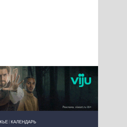
Татьяна
Тимур
Григорий
Олег
Воронова
Чудутов
Кузин
Зиборов
ЖЬЕ
КАЛЕНДАРЬ