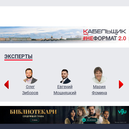
ЭКСПЕРТЫ
рий
Олег
Евгений
Мария
н
Зиборов
Мошняцкий
Фомина