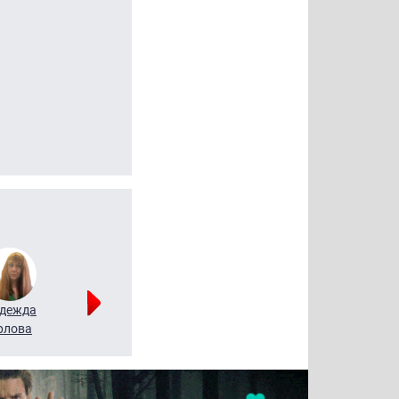
дежда
Мария
Алексей
рлова
Щербаль
Леонтьев