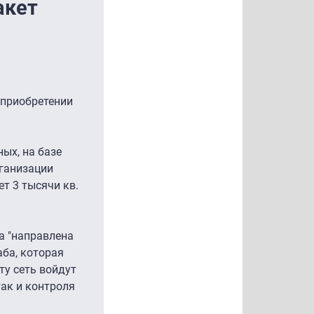
акет
 приобретении
ых, на базе
рганизации
т 3 тысячи кв.
ка "направлена
ба, которая
ту сеть войдут
так и контроля