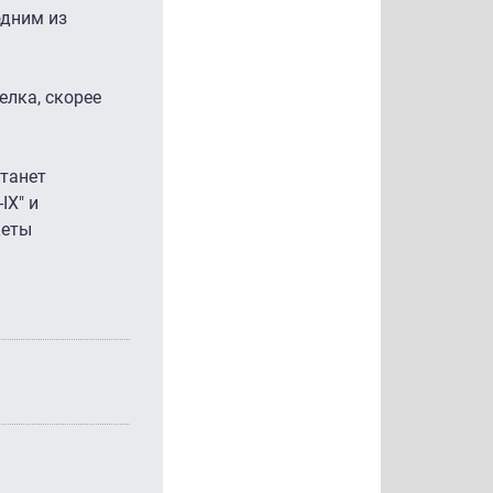
одним из
елка, скорее
станет
IX" и
кеты