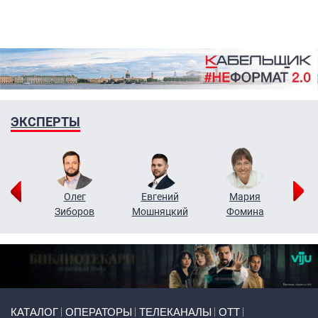
ЭКСПЕРТЫ
рий
Олег
Евгений
Мария
н
Зиборов
Мошняцкий
Фомина
Primary links
КАТАЛОГ
ОПЕРАТОРЫ
ТЕЛЕКАНАЛЫ
ОТТ