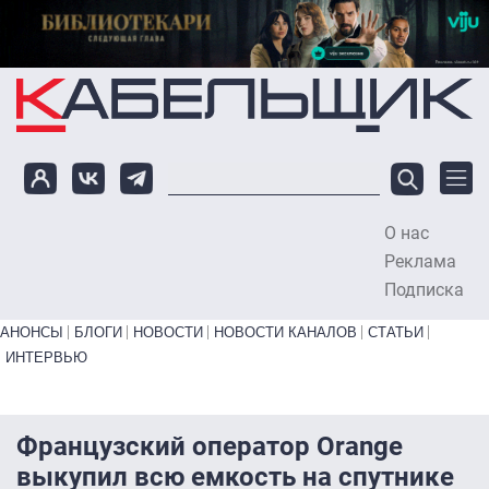
Перейти к основному содержанию
О нас
To
Реклама
Подписка
Primary links bottom
АНОНСЫ
БЛОГИ
НОВОСТИ
НОВОСТИ КАНАЛОВ
СТАТЬИ
ИНТЕРВЬЮ
Французский оператор Orange
выкупил всю емкость на спутнике