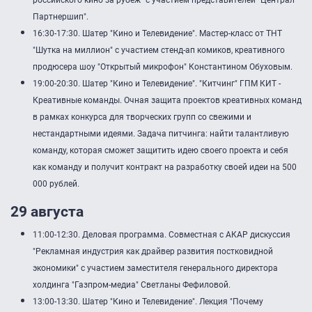
российского кино за рубеж" с участием представителей "Централ
Партнершип".
16:30-17:30. Шатер "Кино и Телевидение". Мастер-класс от ТНТ
"Шутка на миллион" с участием стенд-ап комиков, креативного
продюсера шоу "Открытый микрофон" Константином Обуховым.
19:00-20:30. Шатер "Кино и Телевидение". "Китчинг" ГПМ КИТ -
Креативные команды. Очная защита проектов креативных команд
в рамках конкурса для творческих групп со свежими и
нестандартными идеями. Задача питчинга: найти талантливую
команду, которая сможет защитить идею своего проекта и себя
как команду и получит контракт на разработку своей идеи на 500
000 рублей.
29 августа
11:00-12:30. Деловая программа. Совместная с АКАР дискуссия
"Рекламная индустрия как драйвер развития постковидной
экономики" с участием заместителя генерального директора
холдинга "Газпром-медиа" Светланы Фефиловой.
13:00-13:30. Шатер "Кино и Телевидение". Лекция "Почему