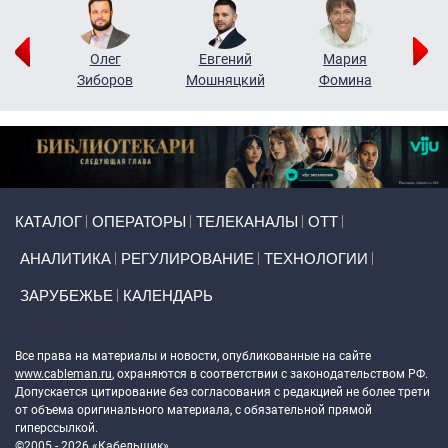
рий
Олег
Евгений
Мария
н
Зиборов
Мошняцкий
Фомина
Primary links
КАТАЛОГ
ОПЕРАТОРЫ
ТЕЛЕКАНАЛЫ
ОТТ
АНАЛИТИКА
РЕГУЛИРОВАНИЕ
ТЕХНОЛОГИИ
ЗАРУБЕЖЬЕ
КАЛЕНДАРЬ
Token Block
Все права на материалы и новости, опубликованные на сайте
www.cableman.ru
, охраняются в соответствии с законодательством РФ.
Допускается цитирование без согласования с редакцией не более трети
от объема оригинального материала, с обязательной прямой
гиперссылкой.
©2005 - 2026 «Кабельщик»