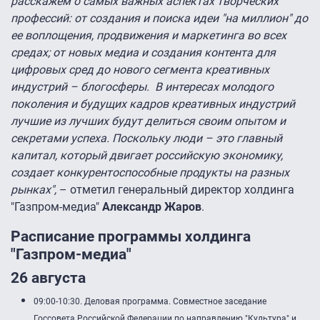
расскажем о самых важных аспектах творческих
профессий: от создания и поиска идеи "на миллион" до
ее воплощения, продвижения и маркетинга во всех
средах; от новых медиа и создания контента для
цифровых сред до нового сегмента креативных
индустрий – блогосферы. В интересах молодого
поколения и будущих кадров креативных индустрий
лучшие из лучших будут делиться своим опытом и
секретами успеха. Поскольку люди – это главный
капитал, который двигает российскую экономику,
создает конкурентоспособные продукты на разных
рынках",
– отметил генеральный директор холдинга
"Газпром-медиа"
Александр Жаров
.
Расписание программы холдинга
"Газпром-медиа"
26 августа
09:00-10:30. Деловая программа. Совместное заседание
Госсовета Российской Федерации по направлению "Культура" и