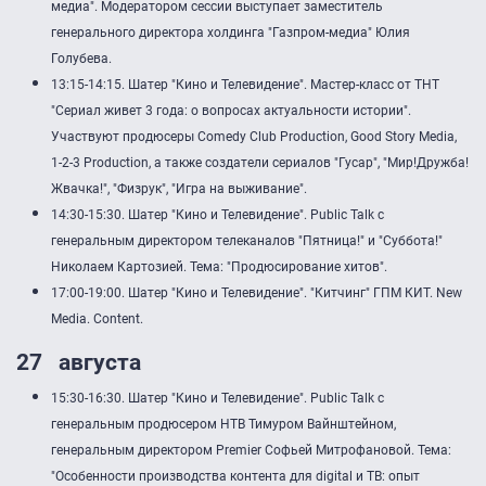
медиа". Модератором сессии выступает заместитель
генерального директора холдинга "Газпром-медиа" Юлия
Голубева.
13:15-14:15. Шатер "Кино и Телевидение". Мастер-класс от ТНТ
"Сериал живет 3 года: о вопросах актуальности истории".
Участвуют продюсеры Comedy Club Production, Good Story Media,
1-2-3 Production, а также создатели сериалов "Гусар", "Мир!Дружба!
Жвачка!", "Физрук", "Игра на выживание".
14:30-15:30. Шатер "Кино и Телевидение". Public Talk с
генеральным директором телеканалов "Пятница!" и "Суббота!"
Николаем Картозией. Тема: "Продюсирование хитов".
17:00-19:00. Шатер "Кино и Телевидение". "Китчинг" ГПМ КИТ. New
Media. Content.
27 августа
15:30-16:30. Шатер "Кино и Телевидение". Public Talk с
генеральным продюсером НТВ Тимуром Вайнштейном,
генеральным директором Premier Софьей Митрофановой. Тема:
"Особенности производства контента для digital и ТВ: опыт