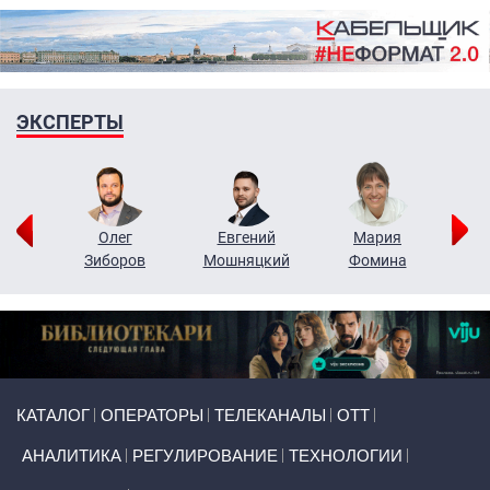
ЭКСПЕРТЫ
рий
Олег
Евгений
Мария
н
Зиборов
Мошняцкий
Фомина
Primary links
КАТАЛОГ
ОПЕРАТОРЫ
ТЕЛЕКАНАЛЫ
ОТТ
АНАЛИТИКА
РЕГУЛИРОВАНИЕ
ТЕХНОЛОГИИ