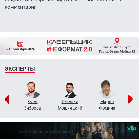
комментарии
ЭКСПЕРТЫ
рий
Олег
Евгений
Мария
н
Зиборов
Мошняцкий
Фомина