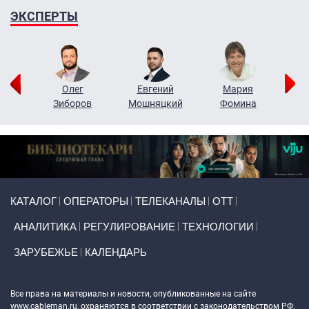
ЭКСПЕРТЫ
рий
Олег
Евгений
Мария
н
Зиборов
Мошняцкий
Фомина
Primary links
КАТАЛОГ
ОПЕРАТОРЫ
ТЕЛЕКАНАЛЫ
ОТТ
АНАЛИТИКА
РЕГУЛИРОВАНИЕ
ТЕХНОЛОГИИ
ЗАРУБЕЖЬЕ
КАЛЕНДАРЬ
Token Block
Все права на материалы и новости, опубликованные на сайте
www.cableman.ru
, охраняются в соответствии с законодательством РФ.