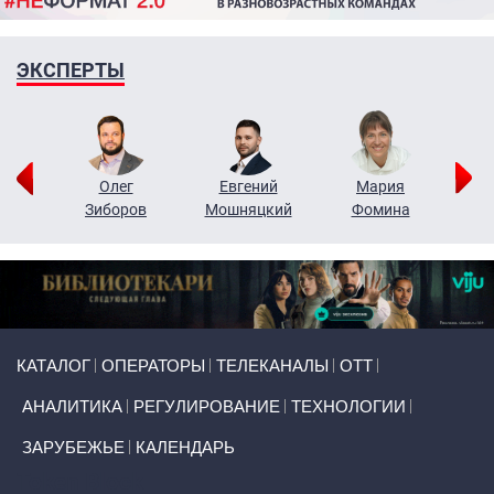
ЭКСПЕРТЫ
рий
Олег
Евгений
Мария
н
Зиборов
Мошняцкий
Фомина
Primary links
КАТАЛОГ
ОПЕРАТОРЫ
ТЕЛЕКАНАЛЫ
ОТТ
АНАЛИТИКА
РЕГУЛИРОВАНИЕ
ТЕХНОЛОГИИ
ЗАРУБЕЖЬЕ
КАЛЕНДАРЬ
Token Block