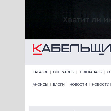
Перейти к основному содержанию
Primary links
КАТАЛОГ
ОПЕРАТОРЫ
ТЕЛЕКАНАЛЫ
О
Primary links bottom
АНОНСЫ
БЛОГИ
НОВОСТИ
НОВОСТИ 