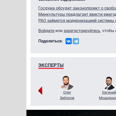
Госдума обсудит законопроект о своб
Минкультуры предлагает ввести ежего
РАО займется модернизацией системы 
Войдите
или
зарегистрируйтесь
, чтобы
Поделиться:
ЭКСПЕРТЫ
Григорий
Олег
Евгений
Кузин
Зиборов
Мошняцк