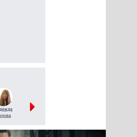
дежда
Мария
Алексей
рлова
Щербаль
Леонтьев