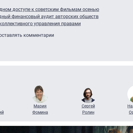
одном доступе к советским фильмам осенью
дный финансовый аудит авторских обществ
коллективного управления правами
 оставлять комментарии
Мария
Сергей
На
ий
Фомина
Ролин
О