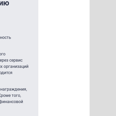
нию
ьность
ого
ерез сервис
их организаций
одится
знаграждения,
роме того,
 финансовой