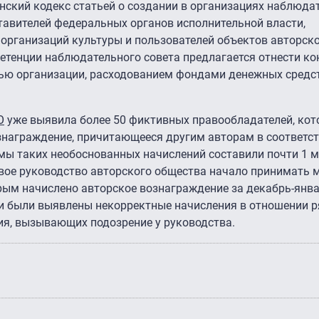
нский кодекс статьей о создании в организациях наблюда
тавителей федеральных органов исполнительной власти,
 организаций культуры и пользователей объектов авторско
етенции наблюдательного совета предлагается отнести ко
ью организации, расходованием фондами денежных средст
О
уже выявила более 50 фиктивных правообладателей, кот
знаграждение, причитающееся другим авторам в соответст
ммы таких необоснованных начислений составили почти 1 м
новое руководство авторского общества начало принимать 
рым начислено авторское вознаграждение за декабрь-янва
ки были выявлены некорректные начисления в отношении 
ия, вызывающих подозрение у руководства.