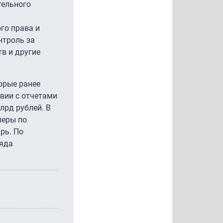
тельного
го права и
нтроль за
в и другие
орые ранее
вии с отчетами
лрд рублей. В
меры по
рь. По
ряда